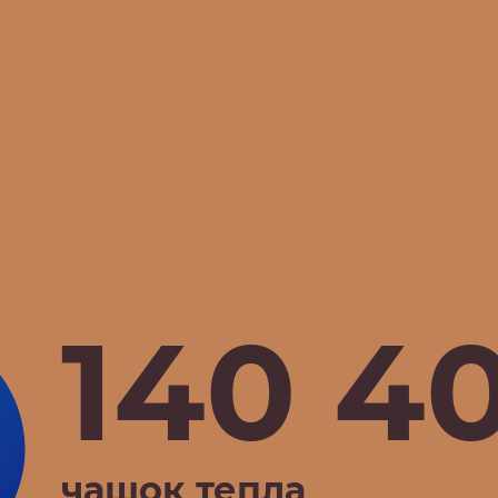
140 4
чашок тепла